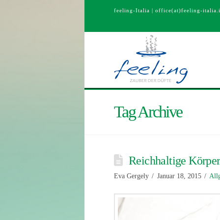
feeling-Italia | office(at)feeling-italia.i
Tag Archive
Reichhaltige Körper
Eva Gergely
Januar 18, 2015
All